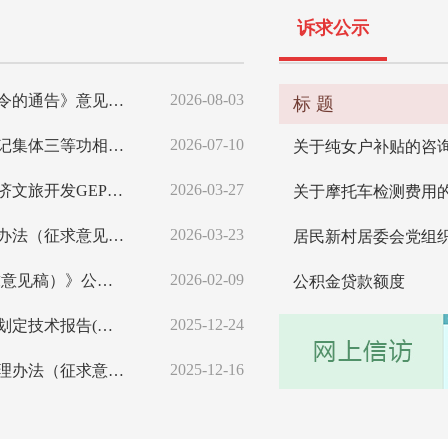
诉求公示
2026-08-03
关于征求《源城区人民政府关于发布森林防火禁火令的通告》意见的函
标 题
2026-07-10
关于公开征集源城区消防救援大队报请区人民政府记集体三等功相关意见建议的公...
关于纯女户补贴的咨
2026-03-27
关于公开征求《河源市源城区新丰江、七寨湖水经济文旅开发GEP项目决策草案...
关于摩托车检测费用
2026-03-23
关于公开征求《源城区互联网租赁自行车管理暂行办法（征求意见稿）》意见的公...
居民新村居委会党组
2026-02-09
关于《河源市源城区防洪规划（2025-2035）（征求意见稿）》公开征求...
公积金贷款额度
2025-12-24
关于公开征求《河源市源城区禁止开垦陡坡地范围划定技术报告(征求意见稿)》...
2025-12-16
关于公开征求《广东河源大桂山省级自然保护区管理办法（征求意见稿）》意见的...