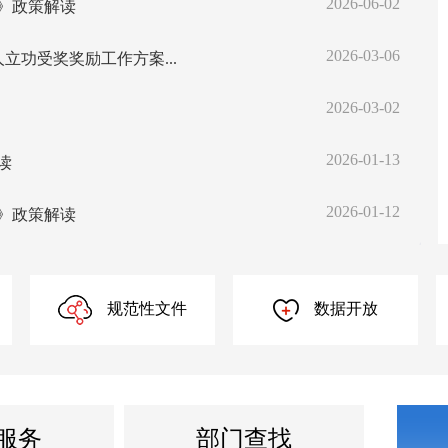
2026-06-02
》政策解读
习
2026-03-06
功受奖奖励工作方案...
国
2026-03-02
国
2026-01-13
读
【
2026-01-12
》政策解读
科
2025-12-25
策解读
【图
规范性文件
数据开放
2025-11-27
广
2025-09-27
国
2025-06-24
解读
广
服务
部门查找