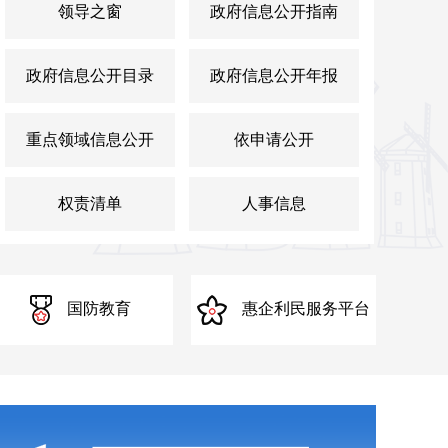
近平出席2026世界人工智能大会暨人工智能全球治理高级别会议开幕
领导之窗
政府信息公开指南
务院新闻办发布会介绍2026年4月份国民经济运行情况
政府信息公开目录
政府信息公开年报
务院新闻办就2026年1—2月份国民经济运行情况举行发布会
重点领域信息公开
依申请公开
图文实录】河源“十四五”答卷第五场新闻发布会
权责清单
人事信息
技全运专题新闻发布会
文实录】2025年国庆中秋假期“乐游河源”文旅促消费系列活动新闻
国防教育
惠企利民服务平台
州南沙深化面向世界的粤港澳全面合作三年成效新闻发布会
务院新闻办就进一步保障和改善民生有关政策情况举行发布会
东省推进中小学人工智能教育新闻发布会