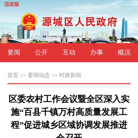
适老版
要闻
公开
互动
办事
概况
首页
>>
要闻动态
>>
时政新闻
区委农村工作会议暨全区深入实
施“百县千镇万村高质量发展工
程”促进城乡区域协调发展推进
会召开