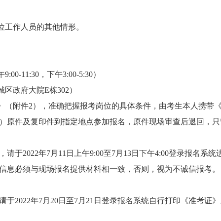
位工作人员的其他情形。
:00-11:30，下午3:00-5:30）
城区
政府大院E栋302
）
》（附件2）
，
准确把握报考岗位的具体条件，由考生本人携带
）原件及复印件到指定地点参加报名，原件现场审查后退回，只
于2022年
7
月
11
日上午9:00至
7
月
13
日下午4:00登录报名系
息必须与现场报名提供材料相一致，否则，视为不诚信报考。
2022年7月
20
日至7月
21
日登录报名系统自行打印《准考证》