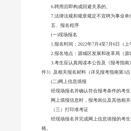
6.聘用后即构成回避关系的。
7.法律法规和规章规定不宜聘为事业单
五、报名程序
(一)现场报名
1.报名时间：2022年
7
月
4
至
7
月
6
日（上午9
2.报名地点：源城区发展和改革局（源
3.考生应认真阅读本公告及《报考指南
件
3
）及相
关
报名材料（详见报考指南第
3
点
(二)网上信息填报
经现场报名并确认符合报考条件的考生，请
网上填报信息时，报考岗位及其他相关信
（三）打印准考证
经现场报名并完成网上信息填报的考生请于
格。