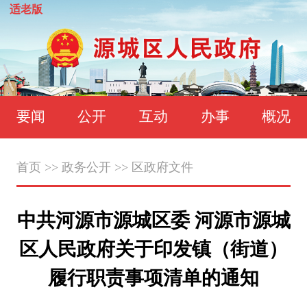
适老版
要闻
公开
互动
办事
概况
首页
>>
政务公开
>>
区政府文件
中共河源市源城区委 河源市源城
区人民政府关于印发镇（街道）
履行职责事项清单的通知