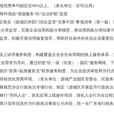
绩优秀率均稳定在90%以上。（牵头单位：区司法局）
境由“便捷服务”向“法治护航”提质
落实《源城区跨部门综合监管“无事不扰”事项清单（第一版）
分级分类监管，完善企业信用风险分类模型，将信用风险分类结果
监管。积极开展信用修复指导，帮助符合条件的失信企业重塑信
上诉求服务制度，构建覆盖企业全生命周期的线上服务体系，
企业需求为导向，通过织密“区－镇（街道）－园区”服务网络、
资项目“首席+贴身服务员”联系服务制度，为企业提供审批帮办代
持续优化营商环境。（牵头单位：源城产业园区管委会、区政务
规范涉企行政执法专项行动，制定《源城区开展提升行政执法
推行“亮码入企”，抓实应用上线操作培训，强化入企行为全过
查计划等信息作为行政执法事前公示内容，统一在广东省行政执