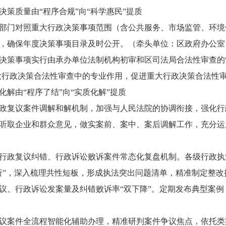
质量由“程序合规”向“科学惠民”提质
门对照重大行政决策事项范围（含公共服务、市场监管、环境
，确保年度决策事项目录及时公开。（牵头单位：区政府办公室
策事项实行由承办单位法制机构初审和区司法局合法性审查的“
重大行政决策合法性审查中的专业作用，促进重大行政决策合法性
由“程序了结”向“实质化解”提质
复议案件调解和解机制，加强与人民法院的协调衔接，强化行
听取企业和群众意见，做实案前、案中、案后调解工作，充分运
复议纠错、行政诉讼败诉案件常态化复盘机制。各级行政执法部
析”，深入梳理共性短板，形成执法突出问题清单，精准制定整
议、行政诉讼发案量及纠错败诉率“双下降”。定期发布典型案
案件全流程智能化辅助办理，精准研判案件争议焦点，依托类