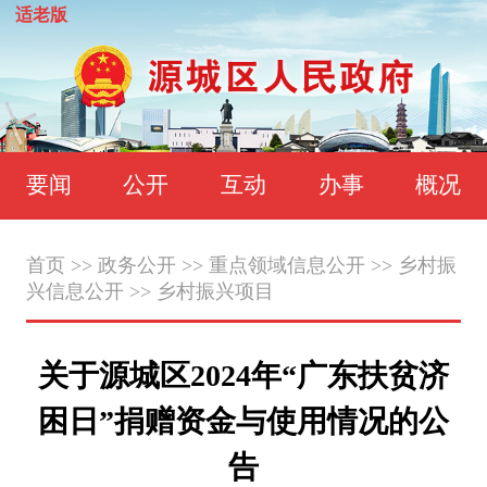
适老版
要闻
公开
互动
办事
概况
首页
>>
政务公开
>>
重点领域信息公开
>>
乡村振
兴信息公开
>>
乡村振兴项目
关于源城区2024年“广东扶贫济
困日”捐赠资金与使用情况的公
告