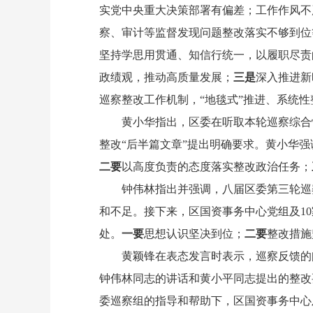
实党中央重大决策部署有偏差；工作作风不
察、审计等监督发现问题整改落实不够到位
坚持学思用贯通、知信行统一，以履职尽责
政绩观，推动高质量发展；
三是
深入推进新
巡察整改工作机制，“地毯式”推进、系统
黄小华指出，区委在听取本轮巡察综合情
整改“后半篇文章”提出明确要求。黄小华
二要
以高度负责的态度落实整改政治任务；
钟伟林指出并强调，八届区委第三轮巡察
和不足。接下来，区国资事务中心党组及1
处。
一要
思想认识坚决到位；
二要
整改措施
黄颖锋在表态发言时表示，巡察反馈的问
钟伟林同志的讲话和黄小平同志提出的整改
委巡察组的指导和帮助下，区国资事务中心