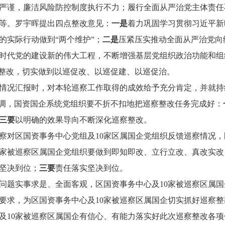
严谨，廉洁风险防控制度执行不力；履行全面从严治党主体责任
等。罗宇晖提出四点整改意见：
一是
着力巩固学习贯彻习近平新
的实际行动做到“两个维护”；
二是
压紧压实推动全面从严治党向
时代党的建设新的伟大工程，不断增强基层党组织政治功能和组
性整改，切实做到以巡促改、以巡促建、以巡促治。
况汇报时，对本轮巡察工作取得的成效给予充分肯定，并就持
强调，国资国企系统党组织要不折不扣地把巡察整改任务完成好：
三要
以明确的效果导向不断深化巡察整改。
对区国资事务中心党组及10家区属国企党组织反馈巡察情况，
0家被巡察区属国企党组织要做到即知即改、立行立改、真改实
坚决到位；
三要
责任落实坚决到位。
题实事求是、全面客观，区国资事务中心及10家被巡察区属国
要求，为区国资事务中心及10家被巡察区属国企切实抓好巡察
及10家被巡察区属国企有信心、有能力落实好此次巡察整改各