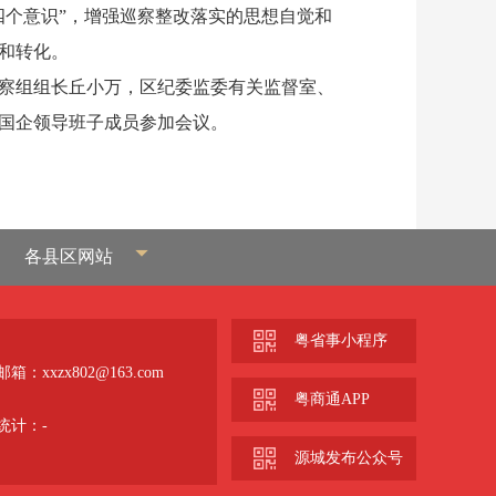
四个意识”，增强巡察整改落实的思想自觉和
和转化。
察组组长丘小万，区纪委监委有关监督室、
察国企领导班子成员参加会议。
各县区网站
粤省事小程序
箱：xxzx802@163.com
粤商通APP
统计：
-
源城发布公众号