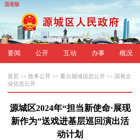
适老版
要闻
公开
互动
办事
概况
首页
>>
政务公开
>>
重点领域信息公开
>>
国有企
业信息公开
源城区2024年“担当新使命·展现
新作为”送戏进基层巡回演出活
动计划