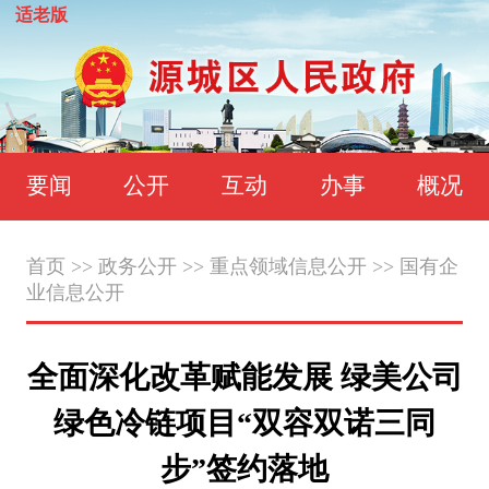
适老版
要闻
公开
互动
办事
概况
首页
>>
政务公开
>>
重点领域信息公开
>>
国有企
业信息公开
全面深化改革赋能发展 绿美公司
绿色冷链项目“双容双诺三同
步”签约落地