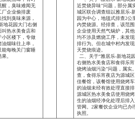
熏醒，臭味难闻无
近焚烧异味”问题，部分属
工厂企业偷排废
城区联合调查组以雅居乐-
法找到臭味来源，
园为中心，地毯式排查2公
-新地花园大门右侧
内焚烧源。经排查，该范围
面叫热水美食店和
企业使用天然气锅炉，其他
于小区楼下，专做
均不涉及燃烧工序，未发现
烤油烟味往上串，
排行为。但在城中村内发现
只能每晚关门窗睡
天焚烧痕迹。
结果。
  二、关于“雅居乐-新地花
右侧热水美食店和食得乐宵
烧烤油烟污染”问题，属实
查，食得乐宵夜店为源城区
佳餐馆，该餐馆使用烧烤车
的油烟未经有效处理直接排
源城区热水美食店使用烧烤
生的油烟经净化处理后排入
管网。2家餐饮企业均已办
执照。