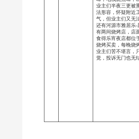
业主们半夜三更被
法形容，怀疑附近
气，但业主们又无
还有河源市雅居乐
有两间烧烤店，店
食得乐宵夜店都位
烧烤买卖，每晚烧
业主们苦不堪言，
觉，投诉无门也无