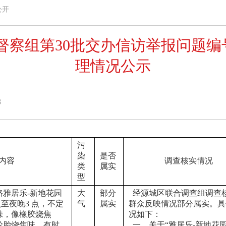
公开
组第30批交办信访举报问题编号X2GD
理情况公示
8
污
染
是否
内容
调查核实情况
类
属实
型
路雅居乐-新地花园
大
部分
  经源城区联合调查组调查
点至夜晚3 点，不定
气
属实
群众反映情况部分属实。具
味，像橡胶烧焦
况如下：
轮胎烧焦味，有时
  一、关于“雅居乐-新地花