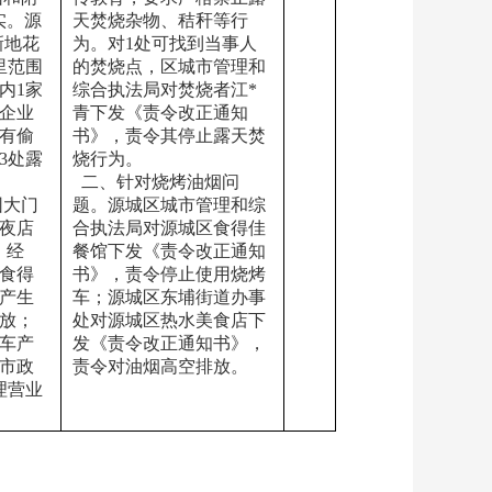
实。源
天焚烧杂物、秸秆等行
新地花
为。对1处可找到当事人
里范围
的焚烧点，区城市管理和
内1家
综合执法局对焚烧者江*
企业
青下发《责令改正通知
有偷
书》，责令其停止露天焚
3处露
烧行为。
  二、针对烧烤油烟问
园大门
题。源城区城市管理和综
夜店
合执法局对源城区食得佳
。经
餐馆下发《责令改正通知
食得
书》，责令停止使用烧烤
产生
车；源城区东埔街道办事
放；
处对源城区热水美食店下
车产
发《责令改正通知书》，
市政
责令对油烟高空排放。
理营业