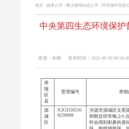
首页
>
政务公开
>
重点领域信息公开
>
环境保护信息
中央第四生态环境保护督察
来源：本网
发布时间：2021-09-30 08:56:4
举
报
受理编号
举报
区
县
X2GD20210
源
河源市源城区文星
9250069
城
和附近经常晚上9 
区
时会闻到刺鼻的臭
味，电线烧焦味，