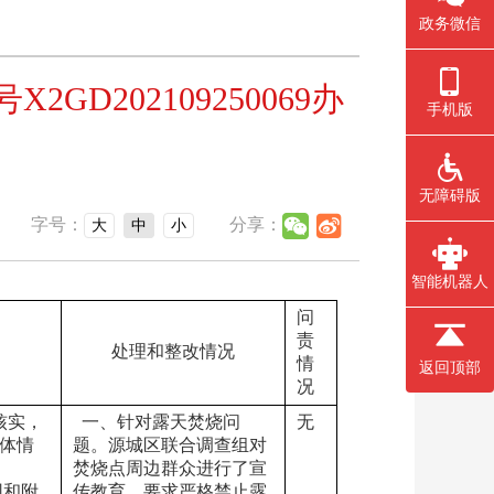
政务微信
202109250069办
手机版
无障碍版
字号：
分享：
大
中
小
智能机器人
问
责
处理和整改情况
情
返回顶部
况
核实，
  一、针对露天焚烧问
无
体情
题。源城区联合调查组对
焚烧点周边群众进行了宣
园和附
传教育，要求严格禁止露