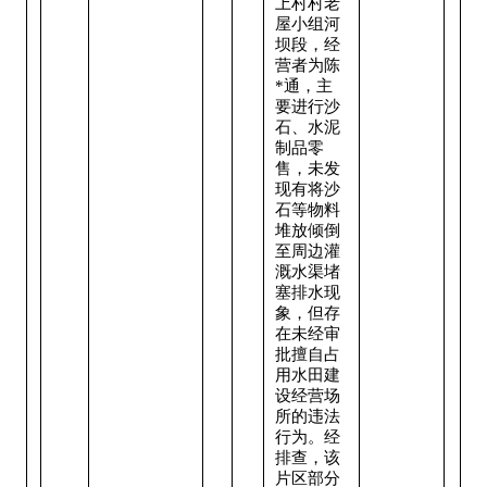
上村村老
屋小组河
坝段，经
营者为陈
*通，主
要进行沙
石、水泥
制品零
售，未发
现有将沙
石等物料
堆放倾倒
至周边灌
溉水渠堵
塞排水现
象，但存
在未经审
批擅自占
用水田建
设经营场
所的违法
行为。经
排查，该
片区部分