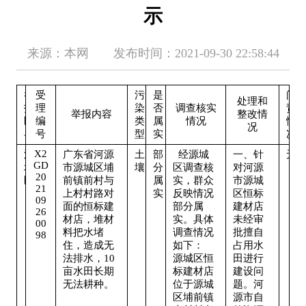
示
来源：本网 发布时间：2021-09-30 22:58:44
举
受
污
是
问
处理和
报
理
染
否
调查核实
责
举报内容
整改情
区
编
类
属
情况
情
况
县
号
型
实
况
X2
源
广东省河源
土
部
  经源城
一、针
无
GD
城
市源城区埔
壤
分
区调查核
对河源
20
区
前镇前村与
属
实，群众
市源城
21
上村村路对
实
反映情况
区恒标
09
面的恒标建
部分属
建材店
26
材店，堆材
实。具体
未经审
00
料把水堵
调查情况
批擅自
98
住，造成无
如下：
占用水
法排水，10
源城区恒
田进行
亩水田长期
标建材店
建设问
无法耕种。
位于源城
题。河
区埔前镇
源市自