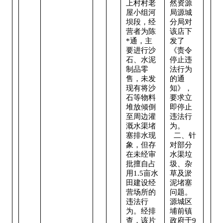
上村村老
然资源
屋小组河
局源城
坝段，经
分局对
营者为陈
该店下
*通，主
发了
要进行沙
《责令
石、水泥
停止违
制品零
法行为
售，未发
的通
现有将沙
知》，
石等物料
要求立
堆放倾倒
即停止
至周边灌
违法行
溉水渠堵
为。
塞排水现
  二、针
象，但存
对部分
在未经审
水渠垃
批擅自占
圾、杂
用1.5亩水
草及淤
田建设经
泥堵塞
营场所的
问题。
违法行
源城区
为。经排
埔前镇
查，该片
政府于9