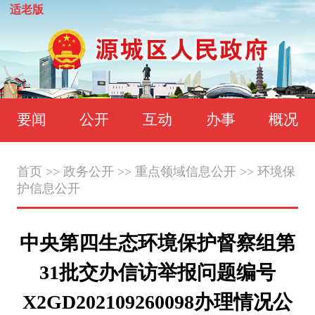
适老版
要闻
公开
互动
办事
概况
首页
>>
政务公开
>>
重点领域信息公开
>>
环境保
护信息公开
中央第四生态环境保护督察组第
31批交办信访举报问题编号
X2GD202109260098办理情况公