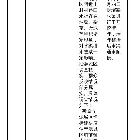
区附近上
月29日
村村路口
对堵塞
水渠存在
水渠进
垃圾、杂
行了开
草、淤泥
挖清
等堆积堵
理，清
塞现象，
理整治
对水渠排
后水渠
水造成一
通水顺
定影响。
畅。
经源城区
调查核
实，群众
反映情况
部分属
实。具体
调查情况
如下：
  河源市
源城区恒
标建材店
位于源城
区埔前镇