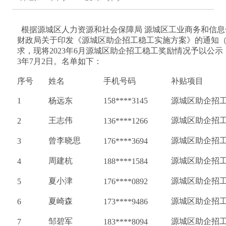
  根据源城区人力资源和社会保障局 源城区工业商务和信息
财政局关于印发《源城区助企招工稳工实施方案》的通知（源人
求，现将2023年6月源城区助企招工稳工奖励情况予以公示，公
3年7月2日。名单如下：
序号
姓名
手机号码
补贴项目
1
杨远东
158****3145
源城区助企招
王志伟
源城区助企招
2
136****1266
曾李晓思
源城区助企招
3
176****3694
周建杭
源城区助企招
4
188****1584
夏小津
源城区助企招
5
176****0892
夏崎森
源城区助企招
6
173****9486
邹碧军
源城区助企招
7
183****8094