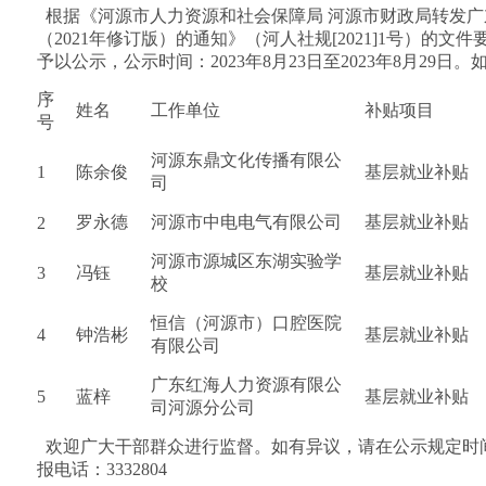
  根据《河源市人力资源和社会保障局 河源市财政局转发
（2021年修订版）的通知》（河人社规[2021]1号）的文
予以公示，公示时间：2023年8月23日至2023年8月29日。
序
姓名
工作单位
补贴项目
号
河源东鼎文化传播有限公
1
陈余俊
基层就业补贴
司
罗永德
河源市中电电气有限公司
基层就业补贴
2
河源市源城区东湖实验学
3
冯钰
基层就业补贴
校
恒信（河源市）口腔医院
4
钟浩彬
基层就业补贴
有限公司
广东红海人力资源有限公
5
蓝梓
基层就业补贴
司河源分公司
  欢迎广大干部群众进行监督。如有异议，请在公示规定
报电话：3332804