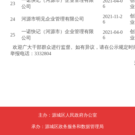
一诺快记（河源市）企业管理有限
创
2021-04-0
23
6
公司
业
创
2021-11-2
河源市明见企业管理有限公司
24
6
业
一诺快记（河源市）企业管理有限
创
2021-04-0
25
6
公司
业
  欢迎广大干部群众进行监督。如有异议，请在公示规定
举报电话：3332804
主办：源城区人民政府办公室
承办：源城区政务服务和数据管理局