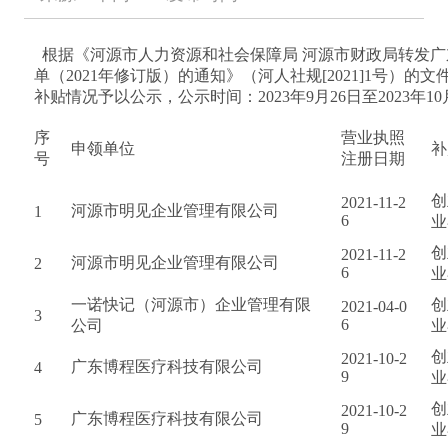
  根据《河源市人力资源和社会保障局 河源市财政局转发
单（2021年修订版）的通知》（河人社规[2021]1号）的文
补贴情况予以公示，公示时间：2023年9月26日至2023年1
序
营业执照
申领单位
补
号
注册日期
创
2021-11-2
河源市明见企业管理有限公司
1
6
业
创
2021-11-2
河源市明见企业管理有限公司
2
6
业
一诺快记（河源市）企业管理有限
创
2021-04-0
3
6
公司
业
创
2021-10-2
广东博程医疗科技有限公司
4
9
业
创
2021-10-2
广东博程医疗科技有限公司
5
9
业