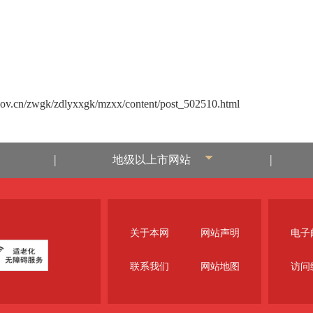
gov.cn/zwgk/zdlyxxgk/mzxx/content/post_502510.html
|
|
地级以上市网站
关于本网
网站声明
电子邮
联系我们
网站地图
访问