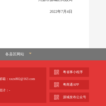
2022年7月4日
各县区网站
粤省事小程序
箱：xxzx802@163.com
粤商通APP
统计：
-
源城发布公众号