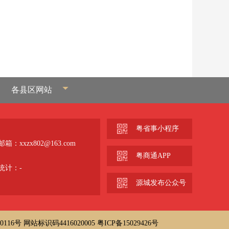
各县区网站
粤省事小程序
箱：xxzx802@163.com
粤商通APP
统计：
-
源城发布公众号
0116号
网站标识码4416020005
粤ICP备15029426号