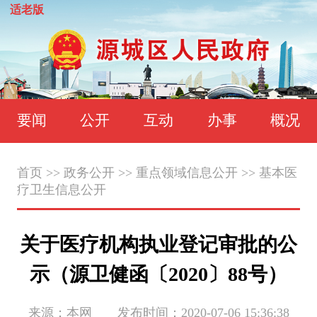
适老版
要闻
公开
互动
办事
概况
首页
>>
政务公开
>>
重点领域信息公开
>>
基本医
疗卫生信息公开
关于医疗机构执业登记审批的公
示（源卫健函〔2020〕88号）
来源：本网 发布时间：2020-07-06 15:36:38