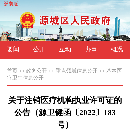
适老版
要闻
公开
互动
办事
概况
首页
>>
政务公开
>>
重点领域信息公开
>>
基本医
疗卫生信息公开
关于注销医疗机构执业许可证的
公告（源卫健函〔2022〕183
号）