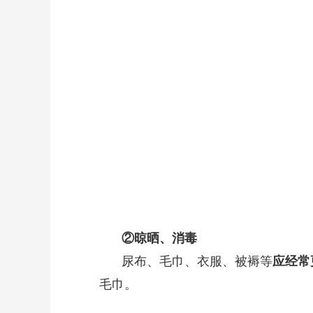
②
晾晒、消毒
尿布、毛巾、衣服、被褥等
应经常
毛巾。