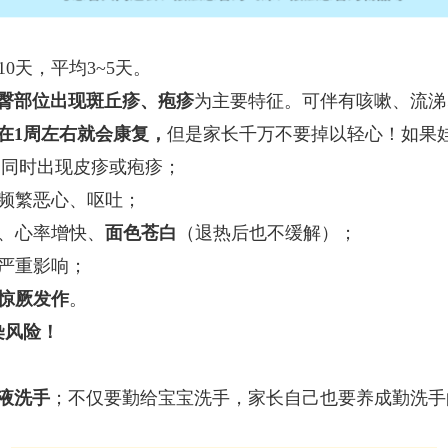
0天，平均3~5天。
臀部位出现斑丘疹、疱疹
为主要特征。可伴有咳嗽、流涕
在1周左右就会康复，
但是家长千万不要掉以轻心！如果
，同时出现皮疹或疱疹；
频繁恶心、呕吐；
促、心率增快、
面色苍白
（退热后也不缓解）；
严重影响；
惊厥发作
。
染风险！
液洗手
；不仅要勤给宝宝洗手，家长自己也要养成勤洗手