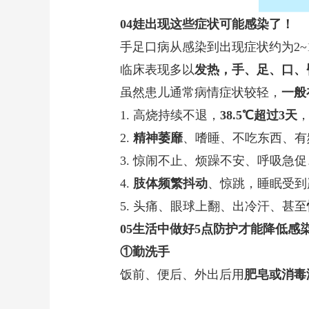
04
娃出现这些症状
可能感染了！
手足口病从感染到出现症状约为2~1
临床表现多以
发热，手、足、口、
虽然患儿通常病情症状较轻，
一般
1. 高烧持续不退，
38.5℃超过3天
2.
精神萎靡
、嗜睡、不吃东西、有
3. 惊闹不止、烦躁不安、呼吸急
4.
肢体频繁抖动
、惊跳，睡眠受到
5. 头痛、眼球上翻、出冷汗、甚至
05
生活中做好5点防护
才能降低感
①
勤洗手
饭前、便后、外出后用
肥皂或消毒