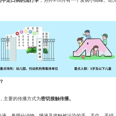
月为手足口病的流行季
，另外9-10月有一个发病小高峰。
？
，主要的传播方式为
密切接触传播。
疹液、鼻咽分泌物、唾液及接触被污染的手、毛巾、手绢