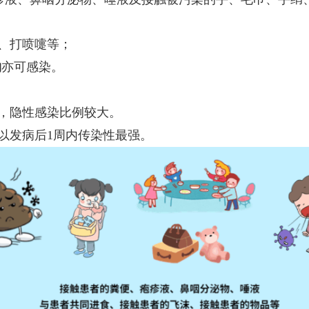
、打喷嚏等；
物
亦可感染。
，隐性感染比例较大。
以发病后1周内传染性最强。