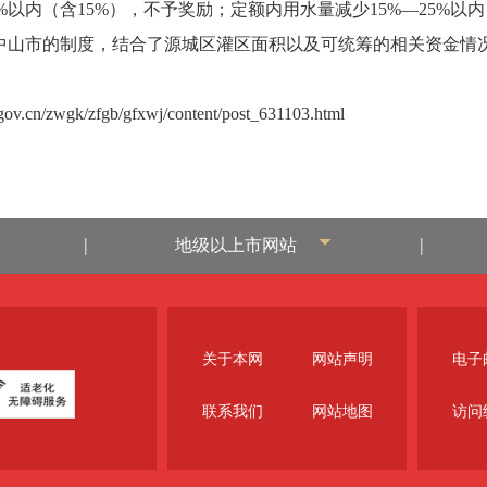
内（含15%），不予奖励；定额内用水量减少15%—25%以内（
了中山市的制度，结合了源城区灌区面积以及可统筹的相关资金情
gov.cn/zwgk/zfgb/gfxwj/content/post_631103.html
|
|
地级以上市网站
关于本网
网站声明
电子邮
联系我们
网站地图
访问