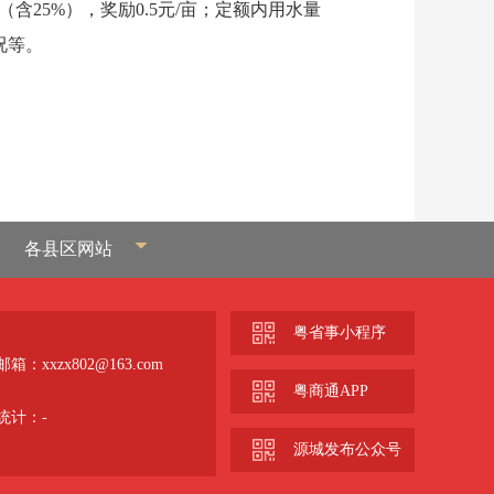
含25%），奖励0.5元/亩；定额内用水量
况等。
各县区网站
粤省事小程序
箱：xxzx802@163.com
粤商通APP
统计：
-
源城发布公众号