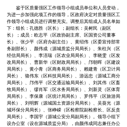
鉴于区质量强区工作领导小组成员单位和人员变动，
为进一步加强此项工作的领导，区政府决定对质量强区工
作领导小组成员进行调整充实。调整后其组成人员名单如
下：组长：孔德胜（区长）；副组长：吴树民（副区
长）；成员：欧志平（区政协副主席、区国资公司董事
长）、张少平（区府办副主任）、黄绍伟（区委宣传部常
务副部长）、颜伟成（源城质监分局局长）、朱柱兴（区
经信局局长）、李浯瑞（区农业局局长）、李晓雯（区发
改局局长）、曹新华（区财政局局长）、邝朝晖（区建设
局局长）、黄小青（区商务局局长）、赖建青（区卫计局
局长）、骆伟东（区科技局局长）、游远忠（源城工商分
局局长）、邝伟平（区交通运输局局长）、刘其伟（区畜
牧局局长）、缪肖军（区水务局局长）、刘新灵（区体育
局局长）、李保康（区统计局局长）、罗伟平（区旅游局
局长）、刘明辉（源城国土资源分局局长）、吴葵光（源
城环保分局局长）、张峥嵘（区检察院副检察长、区反贪
局局长）、李国宇（源城公安分局副局长）。领导小组下
设办公室（设在源城质监分局），由颜伟成同志兼任办公