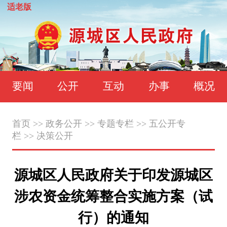
适老版
要闻
公开
互动
办事
概况
首页
>>
政务公开
>>
专题专栏
>>
五公开专
栏
>>
决策公开
源城区人民政府关于印发源城区
涉农资金统筹整合实施方案（试
行）的通知