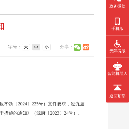
政务微信
知
手机版
字号：
分享：
大
中
小
无障碍版
智能机器人
返回顶部
断〔2024〕225号）文件要求，经九届
措施的通知》（源府〔2023〕24号）。