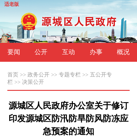
适老版
要闻
公开
互动
办事
概况
首页
>>
政务公开
>>
专题专栏
>>
五公开专
栏
>>
决策公开
源城区人民政府办公室关于修订
印发源城区防汛防旱防风防冻应
急预案的通知