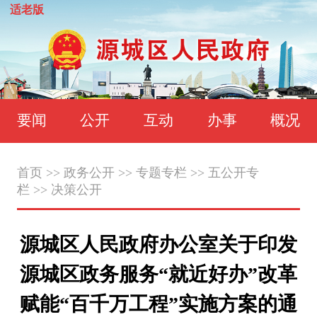
适老版
要闻
公开
互动
办事
概况
首页
>>
政务公开
>>
专题专栏
>>
五公开专
栏
>>
决策公开
源城区人民政府办公室关于印发
源城区政务服务“就近好办”改革
赋能“百千万工程”实施方案的通