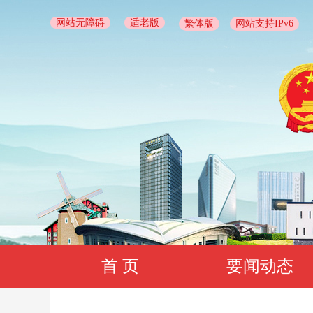
网站无障碍
适老版
繁体版
网站支持IPv6
首 页
要闻动态