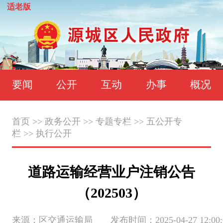
适老版
要闻
公开
互动
办事
概况
首页
>>
政务公开
>>
专题专栏
>>
五公开专
栏
>>
执行公开
道路运输经营业户注销公告
（202503）
来源：区交通运输局 发布时间：2025-04-27 12:00: