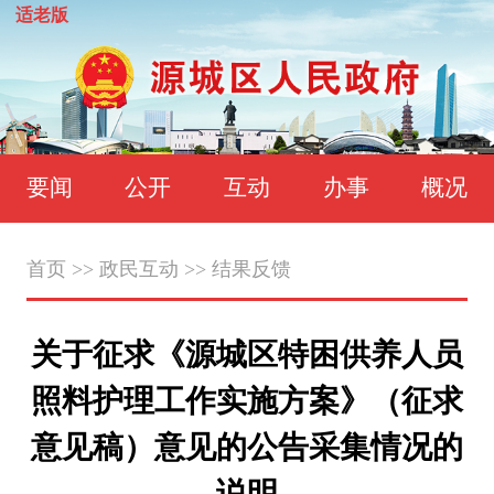
适老版
要闻
公开
互动
办事
概况
首页
>>
政民互动
>>
结果反馈
关于征求《源城区特困供养人员
照料护理工作实施方案》（征求
意见稿）意见的公告采集情况的
说明