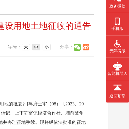
政务微信
镇建设用地土地征收的通告
手机版
字号：
分享：
大
中
小
无障碍版
智能机器人
返回顶部
的批复》[粤府土审（08）〔2023〕29
罗信记、上下罗富记经济合作社、埔前陂角
建设用地并办理征地手续。现将经依法批准的征地