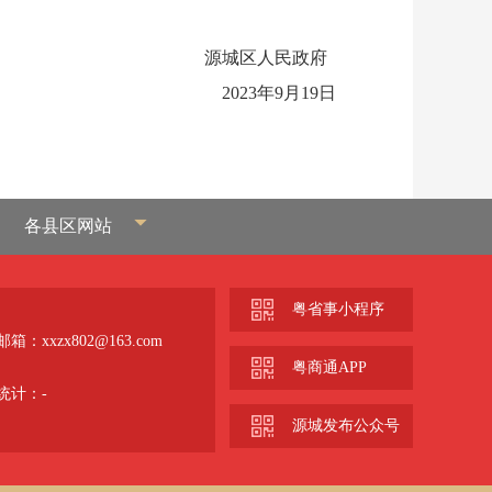
源城区人民政府
2023年9月19日
各县区网站
粤省事小程序
箱：xxzx802@163.com
粤商通APP
统计：
-
源城发布公众号