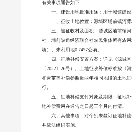
有关事项通告如下：
一、建设用地批准用途：用于城镇建设
二、征收土地位置：源城区埔前镇河背村
三、被征收村及面积：源城区埔前镇河背
社，埔前陂角经济联合社农民集体所有农用地12.8
顷）、未利用地0.7457公顷。
四、征地补偿安置方案：详见《源城区人民
〔2022〕26号）。土地征收补偿标准按
和青苗等补偿参照近两年相同地段的土地征
行。
五、征地补偿支付对象及期限：征地补偿
地补偿费用在通告之日起三个月内付清。
六、其他事项：对个别未签订征地补偿安
并依法组织实施。