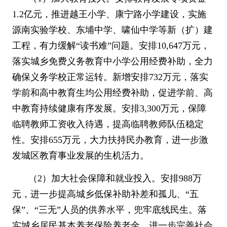
1.2
亿元，推进越王小学、康宁路小学建设，实施
源南实验学校、东埔中学、啸仙中学等新（扩）建
工程，有力缓解
“
读书难
”
问题。安排
10,647
万元，
落实城乡免费义务教育中小学公用经费补助，全力
确保义务学校正常运转。新增安排
732
万元，落实
学前和高中教育生均公用经费补助，促进学前、高
中教育持续健康有序发展。安排
3,300
万元，保障
临聘教师工资收入待遇，提高临聘教师队伍稳定
性。安排
655
万元，大力扶持民办教育，进一步激
发城区教育事业发展的生机活力。
（
2
）加大社会保障和就业投入。安排
988
万
元，进一步提高城乡低保补助补差和孤儿、
“
五
保
”
、
“
三无
”
人员的供养水平，兜牢底线民生。落
实城乡居民基本养老保险养老金，进一步完善社会