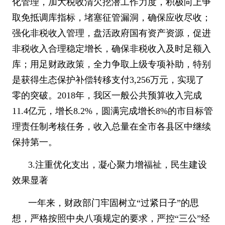
化管理，加大税收清欠挖潜工作力度，积极向上争
取免抵调库指标，堵塞征管漏洞，确保应收尽收；
强化非税收入管理，盘活政府国有资产资源，促进
非税收入合理稳定增长，确保非税收入及时足额入
库；用足财政政策，全力争取上级专项补助，特别
是获得生态保护补偿转移支付
3,256
万元，实现了
零的突破。
2018
年，我区一般公共预算收入完成
11.4
亿元，增长
8.2%
，圆满完成增长
8%
的市目标管
理责任制考核任务，收入总量在全市各县区中继续
保持第一。
3.
注重优化支出，凝心聚力增福祉，民生建设
效果显著
一年来，财政部门牢固树立
“
过紧日子
”
的思
想，严格按照中央
八项规定
的要求，严控
“
三公
”
经