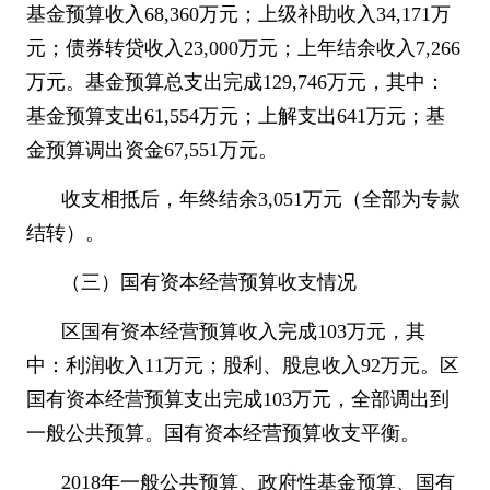
基金预算收入
68,360
万元；上级补助收入
34,171
万
元；债券转贷收入
23,000
万元；上年结余收入
7,266
万元。基金预算总支出完成
129,746
万元，其中：
基金预算支出
61,554
万元；上解支出
641
万元；基
金预算调出资金
67,551
万元。
收支相抵后，年终结余
3,051
万元（全部为专款
结转）。
（三）国有资本经营预算收支情况
区国有资本经营预算收入完成
103
万元，其
中：利润收入
11
万元；股利、股息收入
92
万元。区
国有资本经营预算支出完成
103
万元，全部调出到
一般公共预算。国有资本经营预算收支平衡。
2018
年一般公共预算、政府性基金预算、国有