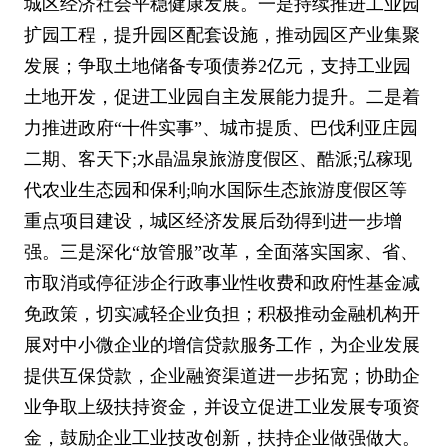
城区经济社会平稳健康发展。一是持续推进工业园
扩园工程，提升园区配套设施，推动园区产业集聚
发展；争取土地储备专项债券
2
亿元，支持工业园
土地开发，促进工业园自主发展能力提升。二是着
力推进政府
“
十件实事
”
、城市提质、巴伐利亚庄园
二期、客天下
;
水晶温泉旅游度假区、酷派
;
弘稼现
代农业生态园和保利
;
响水国际生态旅游度假区等
重点项目建设，城区经济发展后劲得到进一步增
强。三是深化
“
放管服
”
改革，全面落实国家、省、
市取消或停征涉企行政事业性收费和政府性基金减
免政策，切实减轻企业负担；积极推动金融机构开
展对中小微企业的增信贷款服务工作，为企业发展
提供互保贷款，企业融资渠道进一步拓宽；协助企
业争取上级扶持资金，并设立促进工业发展专项资
金，鼓励企业工业技改创新，扶持企业做强做大。