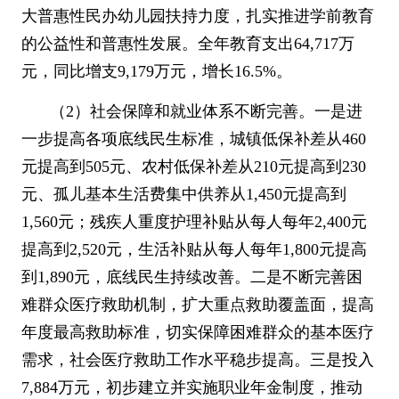
大普惠性民办幼儿园扶持力度，扎实推进学前教育
的公益性和普惠性发展。全年教育支出
64,717
万
元，同比增支
9,179
万元，增长
16.5%
。
（
2
）社会保障和就业体系不断完善。一是进
一步提高各项底线民生标准，城镇低保补差从
460
元提高到
505
元、农村低保补差从
210
元提高到
230
元、孤儿基本生活费集中供养从
1,450
元提高到
1,560
元；残疾人重度护理补贴从每人每年
2,400
元
提高到
2,520
元，生活补贴从每人每年
1,800
元提高
到
1,890
元，底线民生持续改善。二是不断完善困
难群众医疗救助机制，扩大重点救助覆盖面，提高
年度最高救助标准，切实保障困难群众的基本医疗
需求，社会医疗救助工作水平稳步提高。三是投入
7,884
万元，初步建立并实施职业年金制度，推动