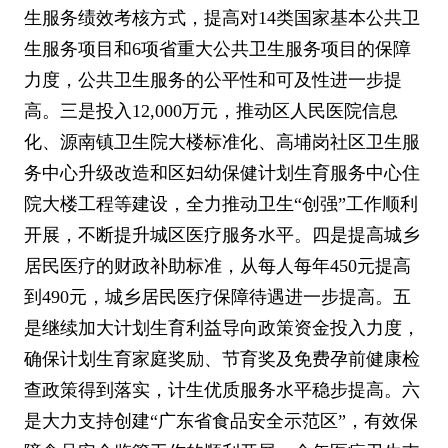
生服务绩效考核方式，提高对
14
类国家基本公共卫
生服务项目和
6
项省重大公共卫生服务项目的保障
力度，公共卫生服务的公平性和可及性进一步提
高。三是投入
12,000
万元，推动区人民医院信息
化、源南镇卫生院大楼标准化、高埔岗社区卫生服
务中心升级改造和区妇幼保健计划生育服务中心住
院大楼工程等建设，全力推动卫生
“
创强
”
工作顺利
开展，不断提升城区医疗服务水平。四是提高城乡
居民医疗的财政补助标准，从每人每年
450
元提高
到
490
元，城乡居民医疗保障待遇进一步提高。五
是继续加大计划生育利益导向政策资金投入力度，
确保计划生育家庭奖励、节育奖及免费孕前健康检
查政策得到落实，计生优质服务水平稳步提高。六
是大力支持创建
“
广东省食品安全示范区
”
，有效保