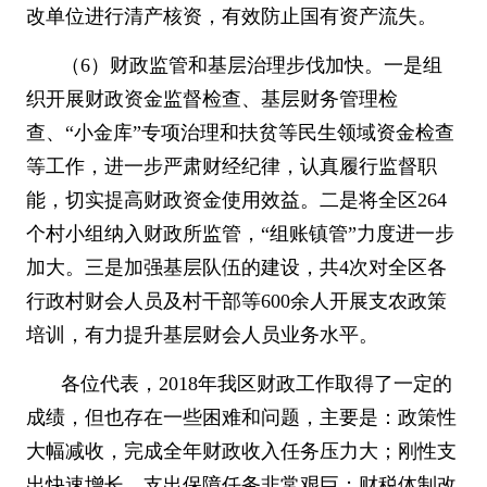
改单位进行清产核资，有效防止国有资产流失。
（
6
）财政监管和基层治理步伐加快。一是组
织开展财政资金监督检查、基层财务管理检
查、
“
小金库
”
专项治理和扶贫等民生领域资金检查
等工作，进一步严肃财经纪律，认真履行监督职
能，切实提高财政资金使用效益。二是将全区
264
个村小组纳入财政所监管，
“
组账镇管
”
力度进一步
加大。三是加强基层队伍的建设，共
4
次对全区各
行政村财会人员及村干部等
600
余人开展支农政策
培训，有力提升基层财会人员业务水平。
各位代表，
2018
年我区财政工作取得了一定的
成绩，但也存在一些困难和问题，主要是：政策性
大幅减收，完成全年财政收入任务压力大；刚性支
出快速增长，支出保障任务非常艰巨；财税体制改