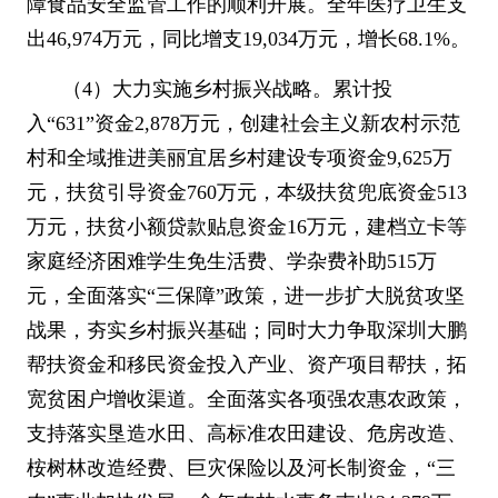
障食品安全监管工作的顺利开展。全年医疗卫生支
出
46,974
万元，同比增支
19,034
万元，增长
68.1%
。
（
4
）大力实施乡村振兴战略。累计投
入
“631”
资金
2,878
万元，创建社会主义新农村示范
村和全域推进美丽宜居乡村建设专项资金
9,625
万
元，扶贫引导资金
760
万元，本级扶贫兜底资金
513
万元，扶贫小额贷款贴息资金
16
万元，建档立卡等
家庭经济困难学生免生活费、学杂费补助
515
万
元，全面落实
“
三保障
”
政策，进一步扩大脱贫攻坚
战果，夯实乡村振兴基础；同时大力争取深圳大鹏
帮扶资金和移民资金投入产业、资产项目帮扶，拓
宽贫困户增收渠道。全面落实各项强农惠农政策，
支持落实垦造水田、高标准农田建设、危房改造、
桉树林改造经费、巨灾保险以及河长制资金，
“
三