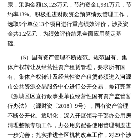
宗，采购金额
13,123
万元，节约资金
1,931
万元，节
约率
13%
。积极推进财政资金预算绩效管理工作，
选取
9
个单位
13
个项目进行重点绩效评价，涉及资
金共
1.2
亿元，为绩效评价结果全面应用奠定基
础。
（
5
）国有资产管理不断规范。规范国有、集
体产权转让及经营性资产租赁管理，要求所有国
有、集体产权转让及经营性资产租赁必须进入河源
市公共资源交易服务中心进行公开交易，修订完善
《源城区区直行政事业单位经营性国有资产监管暂
行办法》（源财资〔
2018
〕
9
号），国有资产管理
不断公开化、透明化；深入开展领导干部办公用房
清理整顿专项工作，办公用房配备使用管理制度进
一步完善；扎实推进全区机构改革工作，对
29
个涉