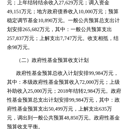
元；上年结转结余收入
27,629
万元；调入资金
49,151
万元；地方政府债券收入
10,000
万元；预算
稳定调节基金
10,890
万元。一般公共预算总支出计
划安排
265,682
万元，其中：一般公共预算支出
257,837
万元；上解支出
7,747
万元。收支相抵，结
余
98
万元。
（二）政府性基金预算收支计划
政府性基金预算总收入计划安排
99,984
万元，
其中：本级政府性基金预算收入
72,000
万元；上级
补助收入
25,000
万元；
2018
年结转
2,984
万元。政府
性基金预算总支出计划安排
99,984
万元，其中：政
府性基金预算支出
50,499
万元，上解支出
635
万
元，调出到一般公共预算
48,850
万元。政府性基金
预算收支平衡。