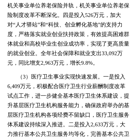
机关事业单位养老保险并轨，机关事业单位养老保
险制度改革不断深化。四是投入
526
万元，加大
对
“
人才驿站
”
和
“
科技、创业孵化基地
”
的支持力
度，严格落实就业创业扶持政策，有效提高困难群
体就业和高校毕业生创业成功率，实现了更高质量
的就业创业。全年社会保障和就业支出
33,092
万
元，同比增支
2,963
万元，增长
9.8%
。
（
3
）医疗卫生事业实现快速发展。一是投入
6,409
万元，积极配合医疗卫生行业薪酬制度改革
试点工作，进一步健全基本医疗卫生体系建设，提
升基层医疗卫生机构服务能力，确保政府举办的基
层医疗卫生机构各项经费不留缺口，医疗卫生服务
体系建设持续深入推进。二是投入
2,633
万元，大
力推行基本公共卫生服务均等化，完善基本公共卫