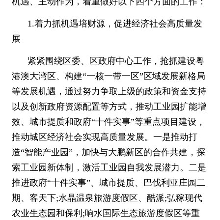
机遇、主动作为，着重做好以下四个方面的工作：
1.
着力抓机遇培财源，促进经济社会高质量发
展
紧紧围绕区委、区政府中心工作，抢抓建设粤
港澳大湾区、构建
“
一核一带一区
”
区域发展新格局
等发展机遇，通过努力争取上级的政策和资金支持
以及创新政府资源配置等方式，推动工业园扩能增
效、城市提质和政府
“
十件实事
”
等重点项目建设，
推动城区经济社会实现高质量发展。一是推动打
造
“
智能产业园
”
，加快与大鹏新区的合作共建，探
索工业园新体制，激活工业园自我发展潜力。二是
推进政府
“
十件实事
”
、城市提质、巴伐利亚庄园二
期、客天下
;
水晶温泉旅游度假区、酷派
;
弘稼现代
农业生态园和保利
;
响水国际生态旅游度假区等重