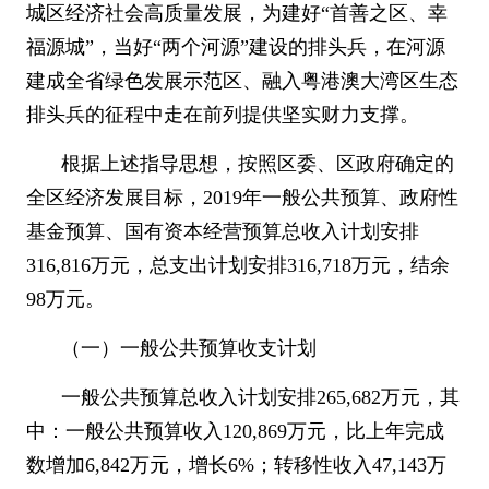
城区经济社会高质量发展，为建好
“
首善之区、幸
福源城
”
，当好
“
两个河源
”
建设的排头兵，在河源
建成全省绿色发展示范区、融入粤港澳大湾区生态
排头兵的征程中走在前列提供坚实财力支撑。
根据上述指导思想，按照区委、区政府确定的
全区经济发展目标，
2019
年一般公共预算、政府性
基金预算、国有资本经营预算总收入计划安排
316,816
万元，总支出计划安排
316,718
万元，结余
98
万元。
（一）一般公共预算收支计划
一般公共预算总收入计划安排
265,682
万元，其
中：一般公共预算收入
120,869
万元，比上年完成
数增加
6,842
万元，增长
6%
；转移性收入
47,143
万