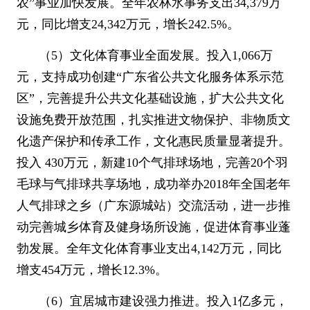
农
”
事业加快发展。全年农林水事务支出
34,379
万
元，同比增支
24,342
万元，增长
242.5%
。
（
5
）文化体育事业全面发展。投入
1,066
万
元，支持成功创建
“
广东省公共文化服务体系示范
区
”
，完善提升公共文化基础设施，扩大公共文化
设施免费开放范围，扎实推进文物保护、非物质文
化遗产保护和传承工作，文化惠民质量显著提升。
投入
430
万元，新建
10
个气排球场地，完善
20
个羽
毛球与气排球共享场地，成功举办
2018
年全国老年
人气排球之乡（广东源城站）交流活动，进一步推
动完善城乡体育及健身场所设施，促进体育事业蓬
勃发展。全年文化体育事业支出
4,142
万元，同比
增支
454
万元，增长
12.3%
。
（
6
）宜居城市建设强力推进。投入
1
亿多元，