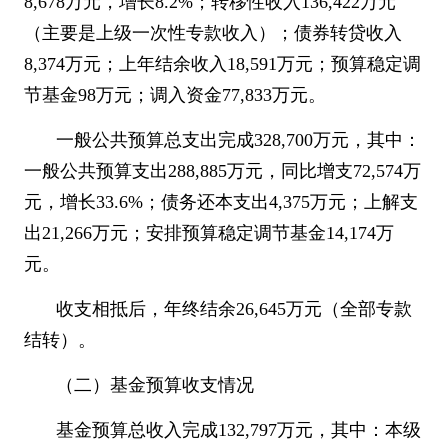
8,678
万元，增长
8.2%
；转移性收入
136,422
万元
（主要是上级一次性专款收入）；债券转贷收入
8,374
万元；上年结余收入
18,591
万元；预算稳定调
节基金
98
万元；调入资金
77,833
万元。
一般公共预算总支出完成
328,700
万元，其中：
一般公共预算支出
288,885
万元，同比增支
72,574
万
元，增长
33.6%
；债务还本支出
4,375
万元；上解支
出
21,266
万元；安排预算稳定调节基金
14,174
万
元。
收支相抵后，年终结余
26,645
万元（全部专款
结转）。
（二）基金预算收支情况
基金预算总收入完成
132,797
万元，其中：本级