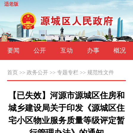
适老版
要闻
公开
互动
办事
概况
首页
>>
政务公开
>>
专题专栏
>>
规范性文件
【已失效】河源市源城区住房和
城乡建设局关于印发《源城区住
宅小区物业服务质量等级评定暂
行管理办法》的通知