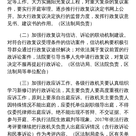
定等工作。大力实施阳光复议工程，对重大复杂的复议案
件，要实行开庭审理。逐步
推行行政复议决定书网上公
开。加大行政复议决定执行的监督力度，
发挥行政复议意
见书、建议书的作用。（区法制局负责）
（二）加强行政复议与信访、诉讼的联动机制建设。
对符合行政复议受理条件的信访案件，信访机构要积极引
导群众通过行政复
议途径解决；对依法属于复议前置的行
政诉讼案件，法院要引导当
事人先申请行政复议，对复议
决定不服再提起行政诉讼。（区信访局、区法院负责，区
法制局等单位配合）
（三）加强行政应诉工作。各级行政机关要认真组织
学习新修订的行政诉讼法，其主要负责人要高度重视行政
应诉工作，原则上要亲自出庭应诉。行政机关主要负责人
因特殊情况不能出庭的，应委托单位副职领导出庭，不得
仅委托律师出庭应诉。绝不能出现不
答辩、不交证据、不
参与开庭、不执行法院生效裁判等现象。
2017
年依法行政
考评要继续把行政机关负责人出庭应诉情况（含行政诉讼
和民事诉讼）作为考评内容。（区法制局牵头，区有关单