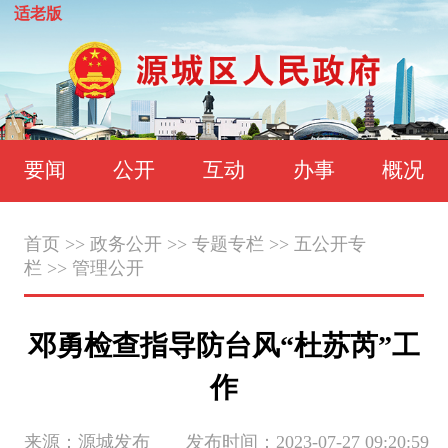
适老版
要闻
公开
互动
办事
概况
首页
>>
政务公开
>>
专题专栏
>>
五公开专
栏
>>
管理公开
邓勇检查指导防台风“杜苏芮”工
作
来源：源城发布 发布时间：2023-07-27 09:20:59