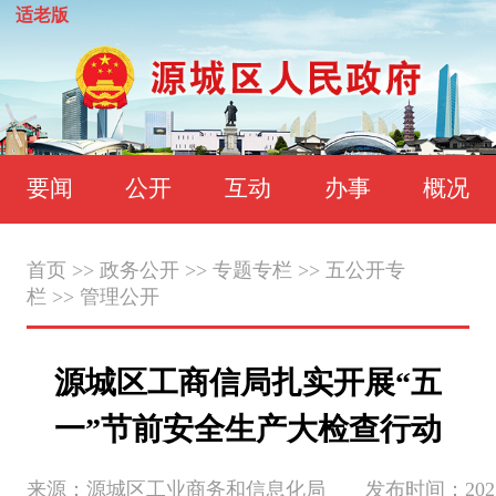
适老版
要闻
公开
互动
办事
概况
首页
>>
政务公开
>>
专题专栏
>>
五公开专
栏
>>
管理公开
源城区工商信局扎实开展“五
一”节前安全生产大检查行动
来源：源城区工业商务和信息化局 发布时间：2025-05-0