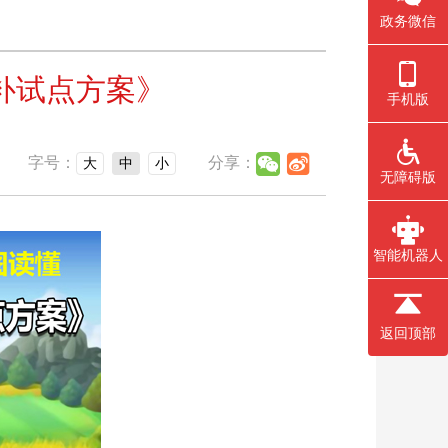
政务微信
补试点方案》
手机版
字号：
分享：
大
中
小
无障碍版
智能机器人
返回顶部