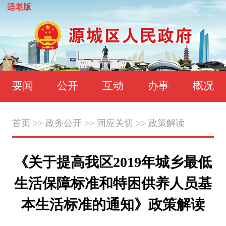
适老版
要闻
公开
互动
办事
概况
首页
>>
政务公开
>>
回应关切
>>
政策解读
《关于提高我区2019年城乡最低
生活保障标准和特困供养人员基
本生活标准的通知》政策解读