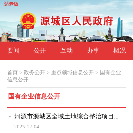
适老版
要闻
公开
互动
办事
概况
首页
>
政务公开
>
重点领域信息公开
>
国有企业
信息公开
国有企业信息公开
河源市源城区全域土地综合整治项目...
2025-12-04