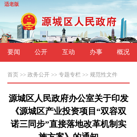
适老版
要闻
公开
互动
办事
概况
首页
>>
政务公开
>>
专题专栏
>>
规范性文件
源城区人民政府办公室关于印发
《源城区产业投资项目“双容双
诺三同步”直接落地改革机制实
施方案》的通知