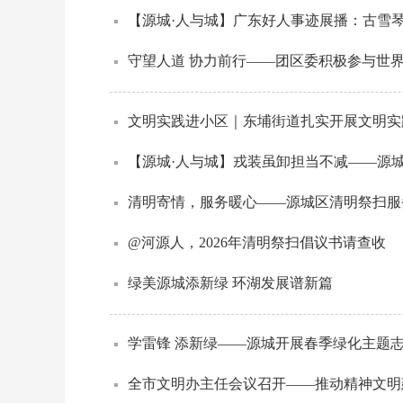
【源城·人与城】广东好人事迹展播：古雪琴—
守望人道 协力前行——团区委积极参与世
文明实践进小区｜东埔街道扎实开展文明实
【源城·人与城】戎装虽卸担当不减——源城
清明寄情，服务暖心——源城区清明祭扫服
@河源人，2026年清明祭扫倡议书请查收
绿美源城添新绿 环湖发展谱新篇
学雷锋 添新绿——源城开展春季绿化主题
全市文明办主任会议召开——推动精神文明